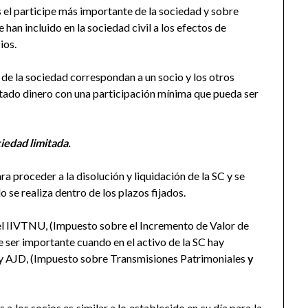
 el participe más importante de la sociedad y sobre
 han incluido en la sociedad civil a los efectos de
ios.
de la sociedad correspondan a un socio y los otros
rtado dinero con una participación mínima que pueda ser
iedad limitada.
a proceder a la disolución y liquidación de la SC y se
se realiza dentro de los plazos fijados.
 el IIVTNU, (Impuesto sobre el Incremento de Valor de
 ser importante cuando en el activo de la SC hay
 y AJD, (Impuesto sobre Transmisiones Patrimoniales
y
a los socios es similar a lo establecido en su día para la